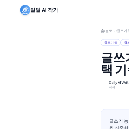
일일 AI 작가
홈
›
블로그
›
글쓰기 
글쓰기 앱
글
글쓰기
택 기
Daily AI Wri
D
저자
글쓰기 능
씬 신중한 