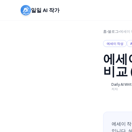
일일 AI 작가
홈
›
블로그
›
에세이 작
에세이 작성
에세이
비교 
Daily AI Wri
D
저자
에세이 작
입니다. 