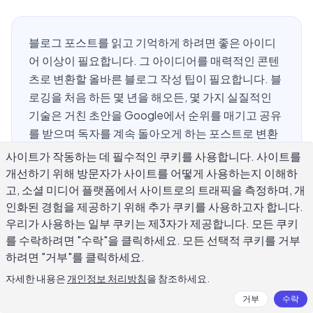
블로그 포스트를 읽고 기억하게 하려면 좋은 아이디
어 이상이 필요합니다. 그 아이디어를 매력적인 콘텐
츠로 변환할 올바른 블로그 작성 팁이 필요합니다. 블
로깅을 처음 하든 몇 년을 해오든, 몇 가지 실질적인
기술은 거친 초안을 Google에서 순위를 매기고 공유
를 받으며 독자를 계속 돌아오게 하는 포스트로 변환
할 수 있습니다. 이 가이드는 구조, 명확성, 독자 참여
사이트가 작동하는 데 필수적인 쿠키를 사용합니다. 사이트를
에 중점을 두는 12가지 블로그 작성 팁을 다룹니다—
개선하기 위해 방문자가 사이트를 어떻게 사용하는지 이해하
잊혀지기 쉬운 포스트와 시간이 지남에 따라 실제 청
고, 소셜 미디어 플랫폼에서 사이트로의 트래픽을 측정하며, 개
중을 구축하는 포스트를 구별하는 요소입니다.
인화된 경험을 제공하기 위해 추가 쿠키를 사용하고자 합니다.
우리가 사용하는 일부 쿠키는 제3자가 제공합니다. 모든 쿠키
를 수락하려면 "수락"을 클릭하세요. 모든 선택적 쿠키를 거부
하려면 "거부"를 클릭하세요.
강력한 블로그 포스트 구조란 무엇인가?
자세한 내용은
개인정보 처리방침
을 참조하세요.
거부
수락
대부분의 독자는 읽기 전에 스캔합니다. 명확한 구조는 그 기