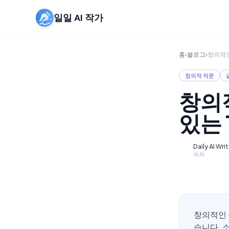
일일 AI 작가
홈
›
블로그
›
창의적인
창의적 작문
창의
있는 
Daily AI Wri
D
저자
창의적인 
습니다. 