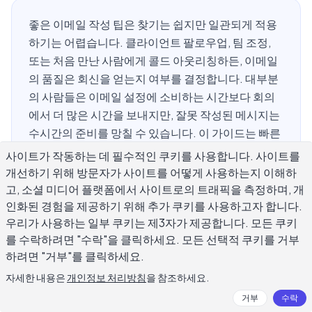
좋은 이메일 작성 팁은 찾기는 쉽지만 일관되게 적용
하기는 어렵습니다. 클라이언트 팔로우업, 팀 조정,
또는 처음 만난 사람에게 콜드 아웃리칭하든, 이메일
의 품질은 회신을 얻는지 여부를 결정합니다. 대부분
의 사람들은 이메일 설정에 소비하는 시간보다 회의
에서 더 많은 시간을 보내지만, 잘못 작성된 메시지는
수시간의 준비를 망칠 수 있습니다. 이 가이드는 빠른
내부 업데이트부터 처음 만난 사람과의 초기 접촉까
사이트가 작동하는 데 필수적인 쿠키를 사용합니다. 사이트를
지 일일 대응에 효과적인 12가지 실용적인 이메일 작
개선하기 위해 방문자가 사이트를 어떻게 사용하는지 이해하
성 팁을 다룹니다.
고, 소셜 미디어 플랫폼에서 사이트로의 트래픽을 측정하며, 개
인화된 경험을 제공하기 위해 추가 쿠키를 사용하고자 합니다.
우리가 사용하는 일부 쿠키는 제3자가 제공합니다. 모든 쿠키
를 수락하려면 "수락"을 클릭하세요. 모든 선택적 쿠키를 거부
대부분의 이메일이 회신을 받지 못하는
하려면 "거부"를 클릭하세요.
이유는 무엇입니까?
자세한 내용은
개인정보 처리방침
을 참조하세요.
거부
수락
대부분의 답장 없는 이메일은 동일한 문제를 공유합니다: 모