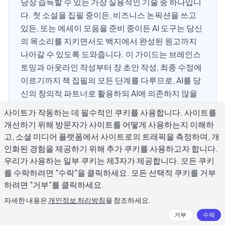
당장 습득할 수 있는 가장 실용적인 기술 중 하나입니
다. 첫 소설을 집필 중이든, 비즈니스 논픽션을 쓰고
있든, 또는 에세이 모음을 준비 중이든 AI 도구는 당신
의 목소리를 지키면서도 백지에서 완성된 원고까지
나아갈 수 있도록 도와줍니다. 이 가이드는 브레인스
토밍과 아웃라인 작성부터 장 초안 작성, 최종 수정에
이르기까지 책 집필의 모든 단계를 다루므로, AI를 당
신의 창의적 파트너로 활용하되 AI에 의존하지 않을
수 있습니다.
사이트가 작동하는 데 필수적인 쿠키를 사용합니다. 사이트를
개선하기 위해 방문자가 사이트를 어떻게 사용하는지 이해하
고, 소셜 미디어 플랫폼에서 사이트로의 트래픽을 측정하며, 개
AI가 책을 쓸 때 정말로 할 수 있는 것은
인화된 경험을 제공하기 위해 추가 쿠키를 사용하고자 합니다.
우리가 사용하는 일부 쿠키는 제3자가 제공합니다. 모든 쿠키
무엇인가요?
를 수락하려면 "수락"을 클릭하세요. 모든 선택적 쿠키를 거부
하려면 "거부"를 클릭하세요.
AI 도구는 책 집필에 진정으로 유용해졌지만, 시작하기 전에
자세한 내용은
개인정보 처리방침
을 참조하세요.
무엇을 잘하는지 알면 많은 좌절감을 피할 수 있습니다. AI는
거부
수락
빠르게 아이디어를 생성하고, 당신의 지시에 따라 문단을 초