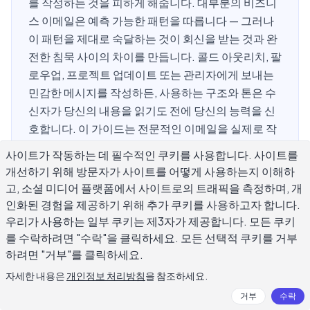
를 작성하는 것을 피하게 해줍니다. 대부분의 비즈니
스 이메일은 예측 가능한 패턴을 따릅니다 — 그러나
이 패턴을 제대로 숙달하는 것이 회신을 받는 것과 완
전한 침묵 사이의 차이를 만듭니다. 콜드 아웃리치, 팔
로우업, 프로젝트 업데이트 또는 관리자에게 보내는
민감한 메시지를 작성하든, 사용하는 구조와 톤은 수
신자가 당신의 내용을 읽기도 전에 당신의 능력을 신
호합니다. 이 가이드는 전문적인 이메일을 실제로 작
동하게 만드는 형식, 예시, 기술을 다룹니다.
사이트가 작동하는 데 필수적인 쿠키를 사용합니다. 사이트를
개선하기 위해 방문자가 사이트를 어떻게 사용하는지 이해하
고, 소셜 미디어 플랫폼에서 사이트로의 트래픽을 측정하며, 개
전문적으로 작성된 이메일이란 무엇인
인화된 경험을 제공하기 위해 추가 쿠키를 사용하고자 합니다.
우리가 사용하는 일부 쿠키는 제3자가 제공합니다. 모든 쿠키
가?
를 수락하려면 "수락"을 클릭하세요. 모든 선택적 쿠키를 거부
하려면 "거부"를 클릭하세요.
전문적으로 작성된 이메일은 세 가지를 잘 합니다: 빠르게 요
자세한 내용은
개인정보 처리방침
을 참조하세요.
점을 전달하고, 읽는 사람의 시간을 존중하며, 필요한 조치를
거부
수락
명확히 합니다. 실패하는 대부분의 이메일은 요청을 숨기거