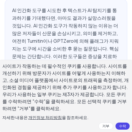
AI 인간화 도구를 시도한 후 텍스트가 AI 탐지기를 통
과하기를 기대했다면, 아마도 결과가 실망스러웠을
것입니다. AI 인간화 도구가 작동하지 않는 이유는 더
많은 저자들이 산문을 손상시키고, 의미를 제거하고,
여전히 Turnitin이나 GPTZero에 의해 플래그가 지워
지는 도구에 시간을 소비한 후 묻는 질문입니다. 핵심
문제는 간단합니다. 이러한 도구들은 증상을 치료하
고 원인을 치료하지 않습니다. 실제 인간의 글은 단순
사이트가 작동하는 데 필수적인 쿠키를 사용합니다. 사이트를
히 다시 표현된 기계 출력이 아닙니다. 그것은 경험,
개선하기 위해 방문자가 사이트를 어떻게 사용하는지 이해하
관점, 진정한 사고에 의해 형성됩니다. 이 기사는 AI
고, 소셜 미디어 플랫폼에서 사이트로의 트래픽을 측정하며, 개
인간화 도구에서 정확히 무엇이 잘못되었는지와 실
인화된 경험을 제공하기 위해 추가 쿠키를 사용하고자 합니다.
우리가 사용하는 일부 쿠키는 제3자가 제공합니다. 모든 쿠키
제로 인간다운 소리를 내는 글을 생산하는 것을 자세
를 수락하려면 "수락"을 클릭하세요. 모든 선택적 쿠키를 거부
히 분석합니다.
하려면 "거부"를 클릭하세요.
자세한 내용은
개인정보 처리방침
을 참조하세요.
AI 인간화 도구는 실제로 무엇을 합니
거부
수락