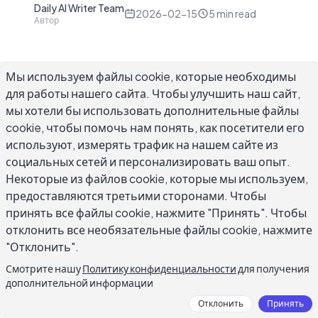
Daily AI Writer Team
D
2026-02-15
5
min read
Автор
Мы используем файлы cookie, которые необходимы
для работы нашего сайта. Чтобы улучшить наш сайт,
Сильный заголовок — это самая важная
мы хотели бы использовать дополнительные файлы
cookie, чтобы помочь нам понять, как посетители его
строка, которую вы пишете. Исследования
используют, измерять трафик на нашем сайте из
Content Marketing Institute показывают, что
социальных сетей и персонализировать ваш опыт.
80% читателей никогда не переходят за
Некоторые из файлов cookie, которые мы используем,
заголовок — ваш заголовок либо получает
предоставляются третьими сторонами. Чтобы
клик, либо теряет его. Генератор заголовков
принять все файлы cookie, нажмите "Принять". Чтобы
ИИ может помочь вам двигаться быстрее,
отклонить все необязательные файлы cookie, нажмите
тестировать больше вариантов и выйти из
"Отклонить".
одних и тех же скучных паттернов заголовков.
Смотрите нашу
Политику конфиденциальности
для получения
Независимо от того, пишете ли вы сообщения
дополнительной информации
в блогах, рекламный текст, строки темы
Отклонить
Принять
электронной почты или контент в социальных