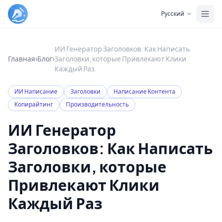
Skip to main content
Русский
ИИ Генератор Заголовков: Как Написать
Главная
›
Блог
›
Заголовки, которые Привлекают Клики
Каждый Раз
ИИ Написание
Заголовки
Написание Контента
Копирайтинг
Производительность
ИИ Генератор
Заголовков: Как Написать
Заголовки, которые
Привлекают Клики
Каждый Раз