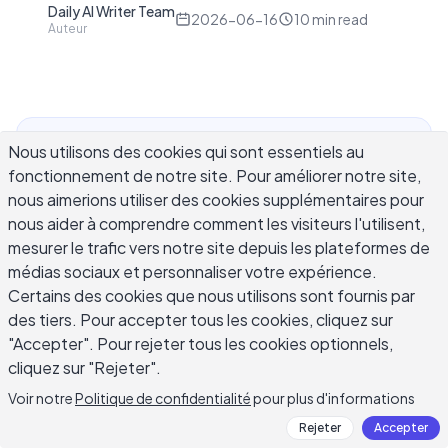
Daily AI Writer Team
D
2026-06-16
10
min read
Auteur
Nous utilisons des cookies qui sont essentiels au
Un résumeur de manuels par IA est un outil qui
fonctionnement de notre site. Pour améliorer notre site,
traite les chapitres denses des manuels scolaires
nous aimerions utiliser des cookies supplémentaires pour
et produit des notes organisées, des listes de
nous aider à comprendre comment les visiteurs l'utilisent,
concepts clés et des aperçus de sections que
mesurer le trafic vers notre site depuis les plateformes de
vous pouvez réellement utiliser pour étudier. Pour
médias sociaux et personnaliser votre expérience.
les étudiants qui traversent des centaines de
Certains des cookies que nous utilisons sont fournis par
pages de lectures obligatoires, qui révisent avant
des tiers. Pour accepter tous les cookies, cliquez sur
un examen semestriel ou qui essaient de tenir le
"Accepter". Pour rejeter tous les cookies optionnels,
rythme avec plusieurs cours à la fois, un résumeur
cliquez sur "Rejeter".
de manuels par IA peut réduire considérablement
Voir notre
Politique de confidentialité
pour plus d'informations
le temps entre la lecture et la compréhension. Ce
Rejeter
Accepter
guide couvre le fonctionnement de ces outils, où