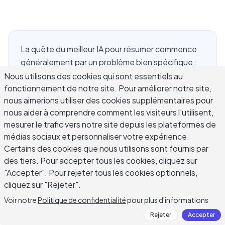
La quête du meilleur IA pour résumer commence
généralement par un problème bien spécifique :
trop de texte et pas assez de temps pour tout
Nous utilisons des cookies qui sont essentiels au
fonctionnement de notre site. Pour améliorer notre site,
lire. Peut-être s'agit-il d'une pile de notes de
nous aimerions utiliser des cookies supplémentaires pour
réunion, d'un article que vous devez parcourir
nous aider à comprendre comment les visiteurs l'utilisent,
avant un appel, d'un chapitre de manuel ou d'un
mesurer le trafic vers notre site depuis les plateformes de
brouillon à affiner avant de le partager. Le bon IA
médias sociaux et personnaliser votre expérience.
résumé dépend beaucoup de ce que vous avez à
Certains des cookies que nous utilisons sont fournis par
condenser et de ce que vous prévoyez de faire
des tiers. Pour accepter tous les cookies, cliquez sur
avec le résumé ensuite. Ce guide explique ce qui
"Accepter". Pour rejeter tous les cookies optionnels,
distingue un vrai outil de résumé IA utile d'un outil
cliquez sur "Rejeter".
qui raccourcit simplement le texte sans préserver
Voir notre
Politique de confidentialité
pour plus d'informations
l'essentiel, comment choisir l'outil parfait pour
Rejeter
Accepter
votre cas d'usage, et comment transformer un