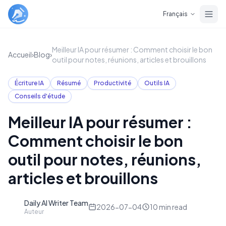
Skip to main content
Français
Meilleur IA pour résumer : Comment choisir le bon
Accueil
›
Blog
›
outil pour notes, réunions, articles et brouillons
Écriture IA
Résumé
Productivité
Outils IA
Conseils d'étude
Meilleur IA pour résumer :
Comment choisir le bon
outil pour notes, réunions,
articles et brouillons
Daily AI Writer Team
D
2026-07-04
10
min read
Auteur