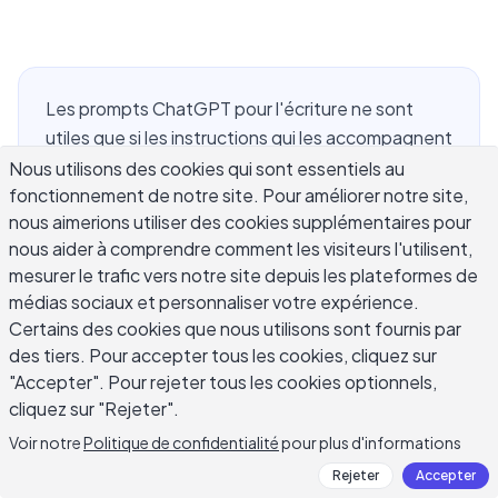
Les prompts ChatGPT pour l'écriture ne sont
utiles que si les instructions qui les accompagnent
sont claires et précises. Une demande vague
Nous utilisons des cookies qui sont essentiels au
fonctionnement de notre site. Pour améliorer notre site,
produit un brouillon vague. Une demande
nous aimerions utiliser des cookies supplémentaires pour
structurée et spécifique produit quelque chose
nous aider à comprendre comment les visiteurs l'utilisent,
que vous pouvez réellement utiliser, que vous
mesurer le trafic vers notre site depuis les plateformes de
écriviez un e-mail de prospection, rédiger un
médias sociaux et personnaliser votre expérience.
article de blog, faire un brainstorming d'idées
Certains des cookies que nous utilisons sont fournis par
d'histoires, ou retravailler un paragraphe qui
des tiers. Pour accepter tous les cookies, cliquez sur
n'accroche pas. Ce guide explique l'anatomie
"Accepter". Pour rejeter tous les cookies optionnels,
d'un prompt d'écriture efficace, puis propose des
cliquez sur "Rejeter".
modèles pratiques pour les tâches les plus
Voir notre
Politique de confidentialité
pour plus d'informations
courantes : e-mails, articles, brouillons créatifs et
Rejeter
Accepter
révisions. Arrivez à un brouillon de travail plus