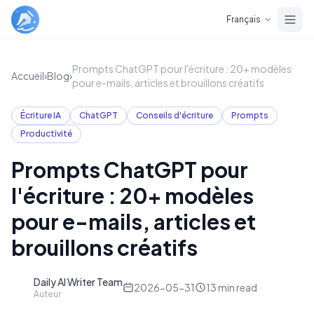
Skip to main content
Français
Prompts ChatGPT pour l'écriture : 20+ modèles
Accueil
›
Blog
›
pour e-mails, articles et brouillons créatifs
Écriture IA
ChatGPT
Conseils d'écriture
Prompts
Productivité
Prompts ChatGPT pour
l'écriture : 20+ modèles
pour e-mails, articles et
brouillons créatifs
Daily AI Writer Team
D
2026-05-31
13
min read
Auteur