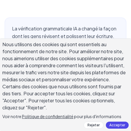
La vérification grammaticale IA a changé la façon
dont les gens révisent et polissent leur écriture.
Vous pouvez passer votre texte par un outil
Nous utilisons des cookies qui sont essentiels au
fonctionnement de notre site. Pour améliorer notre site,
alimenté par IA qui détecte les erreurs en
nous aimerions utiliser des cookies supplémentaires pour
secondes. Ce guide détaille comment
nous aider à comprendre comment les visiteurs l'utilisent,
fonctionne la vérification grammaticale IA et
mesurer le trafic vers notre site depuis les plateformes de
comment en tirer le meilleur parti.
médias sociaux et personnaliser votre expérience.
Certains des cookies que nous utilisons sont fournis par
des tiers. Pour accepter tous les cookies, cliquez sur
What Does Grammar Check AI
"Accepter". Pour rejeter tous les cookies optionnels,
cliquez sur "Rejeter".
Actually Catch?
Voir notre
Politique de confidentialité
pour plus d'informations
Grammar check AI tools go well beyond catching a
Rejeter
Accepter