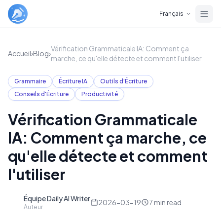
Skip to main content
Français
Vérification Grammaticale IA: Comment ça
Accueil
›
Blog
›
marche, ce qu'elle détecte et comment l'utiliser
Grammaire
Écriture IA
Outils d'Écriture
Conseils d'Écriture
Productivité
Vérification Grammaticale
IA: Comment ça marche, ce
qu'elle détecte et comment
l'utiliser
Équipe Daily AI Writer
D
2026-03-19
7
min read
Auteur