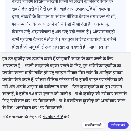
बेहतर विवरण लिखना सीखना किसी भी लेखन को बेहतर बनाने के
सबसे तेज़ तरीकों में से एक है। चाहे आप उत्पाद सूचियाँ, कल्पना
दृश्य, नौकरी के विज्ञापन या सोशल मीडिया कैप्शन तैयार कर रहे हों,
एक कमजोर विवरण पाठकों को सेकंडों में खो देता है। एक मजबूत
विवरण उन्हें अंदर खींचता है और उन्हें वहीं रखता है। अंतर शायद ही
कभी प्रतिभा के बारे में होता है। यह कुछ विशिष्ट तकनीकों के बारे में
होता है जो अनुभवी लेखक लगातार लागू करते हैं। यह गाइड उन
तकनीकों को ऐसे चरणों में तोड़ता है जो आप अभी उपयोग कर सकते
हम उन कुकीज़ का उपयोग करते हैं जो हमारी साइट के काम करने के लिए
हैं, चाहे आप कुछ भी लिख रहे हों।
आवश्यक हैं। अपनी साइट को बेहतर बनाने के लिए, हम अतिरिक्त कुकीज़ का
उपयोग करना चाहेंगे ताकि हमें यह समझने में मदद मिल सके कि आगंतुक इसका
उपयोग कैसे करते हैं, सोशल मीडिया प्लेटफार्मों से हमारी साइट पर ट्रैफ़िक को
एक अच्छा विवरण क्या बनाता है?
मापें और आपके अनुभव को व्यक्तिगत बनाएं। जिन कुछ कुकीज़ का हम उपयोग
करते हैं, वे तृतीय पक्ष द्वारा प्रदान की जाती हैं। सभी कुकीज़ को स्वीकार करने के
लिए "स्वीकार करें" पर क्लिक करें। सभी वैकल्पिक कुकीज़ को अस्वीकार करने
एक अच्छा विवरण एक काम को अच्छी तरह करता है: यह पाठक के मन में एक
के लिए "अस्वीकृत करें" पर क्लिक करें।
स्पष्ट, विशिष्ट चित्र बनाता है। यह सरल लगता है, लेकिन अधिकांश कमजोर
अधिक जानकारी के लिए हमारी
गोपनीयता नीति
देखें
विवरण "विशिष्ट" शब्द पर विफल होते हैं।
अस्वीकृत करें
स्वीकार करें