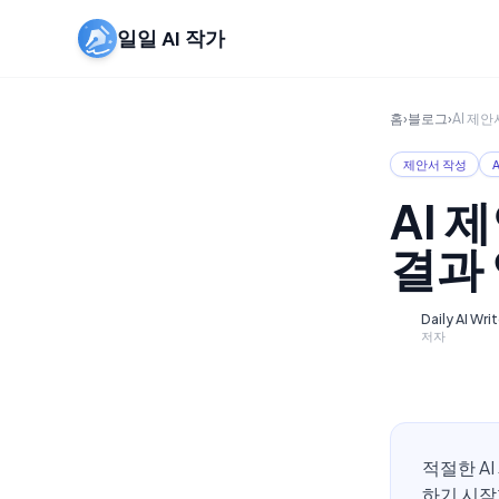
일일 AI 작가
홈
›
블로그
›
AI 제안
제안서 작성
AI 
결과
Daily AI Wri
D
저자
적절한 A
하기 시작