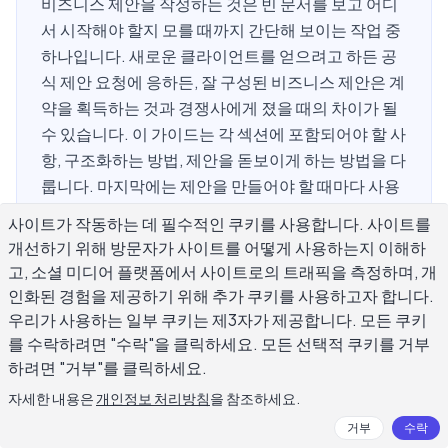
비즈니스 제안을 작성하는 것은 빈 문서를 보고 어디
서 시작해야 할지 모를 때까지 간단해 보이는 작업 중
하나입니다. 새로운 클라이언트를 얻으려고 하든 공
식 제안 요청에 응하든, 잘 구성된 비즈니스 제안은 계
약을 획득하는 것과 경쟁사에게 졌을 때의 차이가 될
수 있습니다. 이 가이드는 각 섹션에 포함되어야 할 사
항, 구조화하는 방법, 제안을 돋보이게 하는 방법을 다
룹니다. 마지막에는 제안을 만들어야 할 때마다 사용
할 수 있는 반복 가능한 프로세스를 갖게 됩니다.
사이트가 작동하는 데 필수적인 쿠키를 사용합니다. 사이트를
개선하기 위해 방문자가 사이트를 어떻게 사용하는지 이해하
고, 소셜 미디어 플랫폼에서 사이트로의 트래픽을 측정하며, 개
비즈니스 제안이란 무엇이고 언제 필요
인화된 경험을 제공하기 위해 추가 쿠키를 사용하고자 합니다.
우리가 사용하는 일부 쿠키는 제3자가 제공합니다. 모든 쿠키
한가요?
를 수락하려면 "수락"을 클릭하세요. 모든 선택적 쿠키를 거부
하려면 "거부"를 클릭하세요.
비즈니스 제안은 잠재 고객이나 파트너에게 보내는 문서로,
자세한 내용은
개인정보 처리방침
을 참조하세요.
그들을 위해 무엇을 할 수 있는지, 어떻게 할 것인지, 얼마나
거부
수락
비용이 들 것인지를 설명합니다. 비즈니스 플랜과는 다릅니