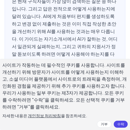
은 현재 구직자들이 가장 많이 검색하는 질문 중 하나
입니다. 그리고 답은 전적으로 어떻게 사용하는지에
달려 있습니다. AI에게 처음부터 편지를 생성하도록
하고 변경 없이 제출하는 것은 이미 직접 작성한 초안
을 개선하기 위해 AI를 사용하는 것과는 매우 다릅니
다. 이 가이드는 자기소개서에서 AI가 잘하는 것, 어디
서 일관되게 실패하는지, 그리고 귀하의 지원서가 정
말 돋보이도록 하려면 어떻게 사용해야 하는지를 다
룹니다. 당신이 이야기하는 이야기는 여전히 당신에
사이트가 작동하는 데 필수적인 쿠키를 사용합니다. 사이트를
게서 와야 합니다 – AI는 작성 도구이지, 당신의 직무
개선하기 위해 방문자가 사이트를 어떻게 사용하는지 이해하
이력서의 유령 저자가 아닙니다.
고, 소셜 미디어 플랫폼에서 사이트로의 트래픽을 측정하며, 개
인화된 경험을 제공하기 위해 추가 쿠키를 사용하고자 합니다.
우리가 사용하는 일부 쿠키는 제3자가 제공합니다. 모든 쿠키
를 수락하려면 "수락"을 클릭하세요. 모든 선택적 쿠키를 거부
AI에 자기소개서를 쓰게 하는 것이 괜찮
하려면 "거부"를 클릭하세요.
을까?
자세한 내용은
개인정보 처리방침
을 참조하세요.
거부
수락
짧은 답은 '예'이지만 중요한 주의사항이 있습니다. AI는 당신