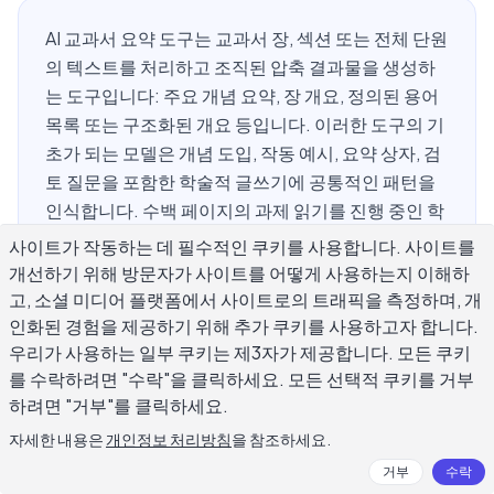
AI 교과서 요약 도구는 교과서 장, 섹션 또는 전체 단원
의 텍스트를 처리하고 조직된 압축 결과물을 생성하
는 도구입니다: 주요 개념 요약, 장 개요, 정의된 용어
목록 또는 구조화된 개요 등입니다. 이러한 도구의 기
초가 되는 모델은 개념 도입, 작동 예시, 요약 상자, 검
토 질문을 포함한 학술적 글쓰기에 공통적인 패턴을
인식합니다. 수백 페이지의 과제 읽기를 진행 중인 학
생, 중간고사 전에 복습 중인 학생, 또는 여러 강의를
사이트가 작동하는 데 필수적인 쿠키를 사용합니다. 사이트를
동시에 따라가려고 하는 학생의 경우, AI 교과서 요약
개선하기 위해 방문자가 사이트를 어떻게 사용하는지 이해하
도구는 읽기에서 이해까지의 시간을 크게 단축할 수
고, 소셜 미디어 플랫폼에서 사이트로의 트래픽을 측정하며, 개
있습니다. 이 가이드는 이 도구들이 어떻게 작동하는
인화된 경험을 제공하기 위해 추가 쿠키를 사용하고자 합니다.
우리가 사용하는 일부 쿠키는 제3자가 제공합니다. 모든 쿠키
지, 어디서 안정적으로 작동하는지, 어디서 부족한지,
를 수락하려면 "수락"을 클릭하세요. 모든 선택적 쿠키를 거부
그리고 학습 자체를 건너뛰는 지름길이 아닌 공부의
하려면 "거부"를 클릭하세요.
동반자로 사용하는 방법을 다룹니다.
자세한 내용은
개인정보 처리방침
을 참조하세요.
거부
수락