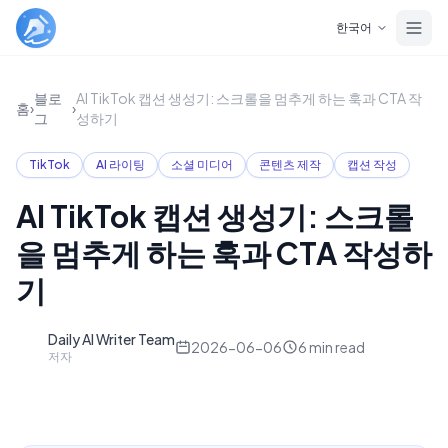
Skip to main content
한국어
블로
AI TikTok 캡션 생성기: 스크롤을 멈추게 하는 훅과 CTA 작
홈
›
›
그
성하기
TikTok
AI 라이팅
소셜 미디어
콘텐츠 제작
캡션 작성
AI TikTok 캡션 생성기: 스크롤
을 멈추게 하는 훅과 CTA 작성하
기
Daily AI Writer Team
D
2026-06-06
6
min read
저자