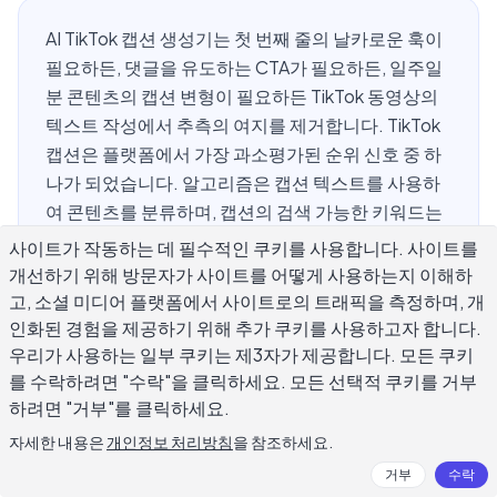
AI TikTok 캡션 생성기는 첫 번째 줄의 날카로운 훅이
필요하든, 댓글을 유도하는 CTA가 필요하든, 일주일
분 콘텐츠의 캡션 변형이 필요하든 TikTok 동영상의
텍스트 작성에서 추측의 여지를 제거합니다. TikTok
캡션은 플랫폼에서 가장 과소평가된 순위 신호 중 하
나가 되었습니다. 알고리즘은 캡션 텍스트를 사용하
여 콘텐츠를 분류하며, 캡션의 검색 가능한 키워드는
이제 누가 동영상을 보는지에 직접 영향을 미칩니다.
사이트가 작동하는 데 필수적인 쿠키를 사용합니다. 사이트를
이 가이드는 TikTok 캡션이 작동하는 이유, AI 도구가
개선하기 위해 방문자가 사이트를 어떻게 사용하는지 이해하
어떻게 사용 가능한 초안을 생성하는지, 그리고 게시
고, 소셜 미디어 플랫폼에서 사이트로의 트래픽을 측정하며, 개
할 가치가 있는 캡션을 생성하는 프롬프트를 작성하
인화된 경험을 제공하기 위해 추가 쿠키를 사용하고자 합니다.
우리가 사용하는 일부 쿠키는 제3자가 제공합니다. 모든 쿠키
는 방법을 다룹니다.
를 수락하려면 "수락"을 클릭하세요. 모든 선택적 쿠키를 거부
하려면 "거부"를 클릭하세요.
자세한 내용은
개인정보 처리방침
을 참조하세요.
AI TikTok 캡션 생성기란 무엇인가요?
거부
수락