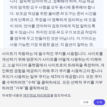
니다. 설득력 있어야 하고, 정확해야 하며, 자금 제공
자의 엄격한 요구 사항을 모두 동시에 충족해야 합니
다. 보조금 작성을 위한 올바른 AI 도구는 준비 시간을
크게 단축하고, 주장을 더 명확하게 정리하는 데 도움
이 되며, 언어를 연마하여 검토자에게 직접 말하도록
할 수 있습니다. 하지만 모든 AI 도구가 보조금 작성자
를 염두에 두고 만들어진 것은 아닙니다. 이 가이드는
사용 가능한 가장 유용한 옵션, 각 옵션이 잘하는 것,
검토자의 스택에 있는 다른 모든 제안서처럼 들리지
사이트가 작동하는 데 필수적인 쿠키를 사용합니다. 사이트를
않으면서 실제 결과를 얻는 방법을 다룹니다.
개선하기 위해 방문자가 사이트를 어떻게 사용하는지 이해하
고, 소셜 미디어 플랫폼에서 사이트로의 트래픽을 측정하며, 개
인화된 경험을 제공하기 위해 추가 쿠키를 사용하고자 합니다.
우리가 사용하는 일부 쿠키는 제3자가 제공합니다. 모든 쿠키
보조금 작성용 AI 도구를 무엇이 유용하
를 수락하려면 "수락"을 클릭하세요. 모든 선택적 쿠키를 거부
게 만드나요?
하려면 "거부"를 클릭하세요.
자세한 내용은
개인정보 처리방침
을 참조하세요.
보조금 제안은 특정한 유형의 작성이 필요합니다: 명확한 목
거부
수락
표, 측정 가능한 결과, 수백 개의 신청서를 읽는 검토자들과