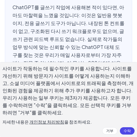
ChatGPT를 글쓰기 작업에 사용해본 적이 있다면, 아
마도 마찰력을 느꼈을 것입니다: 이것은 일반용 챗봇
이지, 전용 글쓰기 도구가 아닙니다. 내장된 톤 컨트롤
이 없고, 구조화된 다시 쓰기 워크플로우도 없으며, 글
쓰기 관련 피드백 루프도 없습니다. 실제로 작가들의
업무 방식에 맞는 신뢰할 수 있는 ChatGPT 대체 도
구를 찾는 것은 우리가 매일 사용자로부터 가장 자주
받는 질문 중 하나입니다. 이 문서는 2026년에 이용
사이트가 작동하는 데 필수적인 쿠키를 사용합니다. 사이트를
가능한 최고의 옵션들을 비교하고, 각 도구가 무엇을
개선하기 위해 방문자가 사이트를 어떻게 사용하는지 이해하
잘하는지 분석하며, 이메일, 블로그 포스트, 창작물,
고, 소셜 미디어 플랫폼에서 사이트로의 트래픽을 측정하며, 개
또는 전문적 카피 작성 등 특정 글쓰기 작업에 맞는 올
인화된 경험을 제공하기 위해 추가 쿠키를 사용하고자 합니다.
바른 도구를 선택하도록 도와줍니다.
우리가 사용하는 일부 쿠키는 제3자가 제공합니다. 모든 쿠키
를 수락하려면 "수락"을 클릭하세요. 모든 선택적 쿠키를 거부
하려면 "거부"를 클릭하세요.
왜 작가들은 ChatGPT 대체 도구를 찾고
자세한 내용은
개인정보 처리방침
을 참조하세요.
있을까?
거부
수락