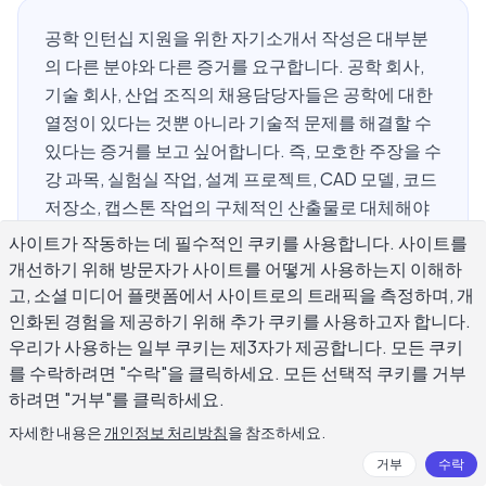
공학 인턴십 지원을 위한 자기소개서 작성은 대부분
의 다른 분야와 다른 증거를 요구합니다. 공학 회사,
기술 회사, 산업 조직의 채용담당자들은 공학에 대한
열정이 있다는 것뿐 아니라 기술적 문제를 해결할 수
있다는 증거를 보고 싶어합니다. 즉, 모호한 주장을 수
강 과목, 실험실 작업, 설계 프로젝트, CAD 모델, 코드
저장소, 캡스톤 작업의 구체적인 산출물로 대체해야
합니다. 이 가이드는 우수한 공학 인턴십 자기소개서
사이트가 작동하는 데 필수적인 쿠키를 사용합니다. 사이트를
의 구성 요소, 기계공학, 전기공학, 소프트웨어공학,
개선하기 위해 방문자가 사이트를 어떻게 사용하는지 이해하
토목공학, 화학공학 직무에 맞게 조정하는 방법, 그리
고, 소셜 미디어 플랫폼에서 사이트로의 트래픽을 측정하며, 개
고 채용 담당 엔지니어가 평가할 수 있는 언어로 기술
인화된 경험을 제공하기 위해 추가 쿠키를 사용하고자 합니다.
우리가 사용하는 일부 쿠키는 제3자가 제공합니다. 모든 쿠키
프로젝트를 설명하는 방법을 다룹니다.
를 수락하려면 "수락"을 클릭하세요. 모든 선택적 쿠키를 거부
하려면 "거부"를 클릭하세요.
자세한 내용은
개인정보 처리방침
을 참조하세요.
공학 인턴십 자기소개서에 포함되어야
거부
수락
할 내용은 무엇인가요?