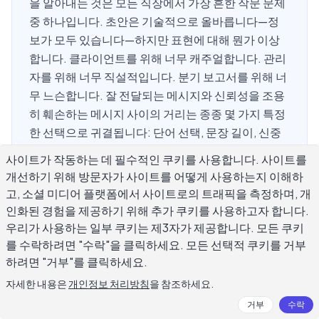
을 알아내는 것은 모든 직장에서 가장 흔한 작문 문제
중 하나입니다. 초안은 기술적으로 올바릅니다—정
보가 모두 있습니다—하지만 표현에 대해 뭔가 이상
합니다. 클라이언트를 위해 너무 캐주얼합니다. 관리
자를 위해 너무 직설적입니다. 분기 보고서를 위해 너
무 느슨합니다. 잘 전달되는 메시지와 신뢰성을 조용
히 훼손하는 메시지 사이의 거리는 종종 몇 가지 특정
한 선택으로 귀결됩니다: 단어 선택, 문장 길이, 신중
한 언어, 그리고 실제로 읽자를 다루고 있는지 또는 사
사이트가 작동하는 데 필수적인 쿠키를 사용합니다. 사이트를
안을 회피하고 있는지입니다. 이 가이드는 작문을 더
개선하기 위해 방문자가 사이트를 어떻게 사용하는지 이해하
세련되게 만드는 정확한 움직임을 설명하며, 오늘 적
고, 소셜 미디어 플랫폼에서 사이트로의 트래픽을 측정하며, 개
용할 수 있는 실제 전후 예시를 포함합니다.
인화된 경험을 제공하기 위해 추가 쿠키를 사용하고자 합니다.
우리가 사용하는 일부 쿠키는 제3자가 제공합니다. 모든 쿠키
를 수락하려면 "수락"을 클릭하세요. 모든 선택적 쿠키를 거부
하려면 "거부"를 클릭하세요.
전문적인 문장으로 만드는 것이 실제로
자세한 내용은
개인정보 처리방침
을 참조하세요.
무엇을 의미합니까?
거부
수락