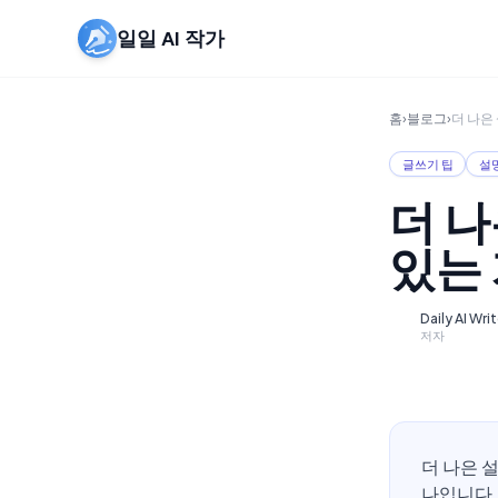
일일 AI 작가
홈
›
블로그
›
더 나은
글쓰기 팁
설
더 나
있는
Daily AI Wri
D
저자
더 나은 
나입니다.