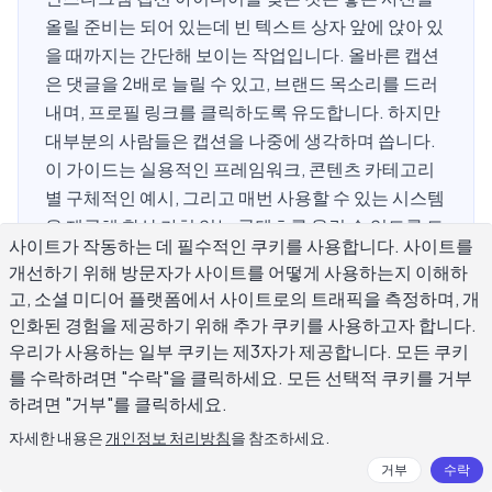
올릴 준비는 되어 있는데 빈 텍스트 상자 앞에 앉아 있
을 때까지는 간단해 보이는 작업입니다. 올바른 캡션
은 댓글을 2배로 늘릴 수 있고, 브랜드 목소리를 드러
내며, 프로필 링크를 클릭하도록 유도합니다. 하지만
대부분의 사람들은 캡션을 나중에 생각하며 씁니다.
이 가이드는 실용적인 프레임워크, 콘텐츠 카테고리
별 구체적인 예시, 그리고 매번 사용할 수 있는 시스템
을 제공해 항상 가치 있는 콘텐츠를 올릴 수 있도록 도
사이트가 작동하는 데 필수적인 쿠키를 사용합니다. 사이트를
와줍니다.
개선하기 위해 방문자가 사이트를 어떻게 사용하는지 이해하
고, 소셜 미디어 플랫폼에서 사이트로의 트래픽을 측정하며, 개
인화된 경험을 제공하기 위해 추가 쿠키를 사용하고자 합니다.
인스타그램의 어떤 캡션이 가장 많은 참
우리가 사용하는 일부 쿠키는 제3자가 제공합니다. 모든 쿠키
를 수락하려면 "수락"을 클릭하세요. 모든 선택적 쿠키를 거부
여도를 얻나요?
하려면 "거부"를 클릭하세요.
자세한 내용은
개인정보 처리방침
을 참조하세요.
모든 캡션이 같은 목적을 하는 것은 아니며, 그렇게 취급하면
거부
수락
대부분의 게시물이 성공하지 못하는 이유가 됩니다. 캡션 아