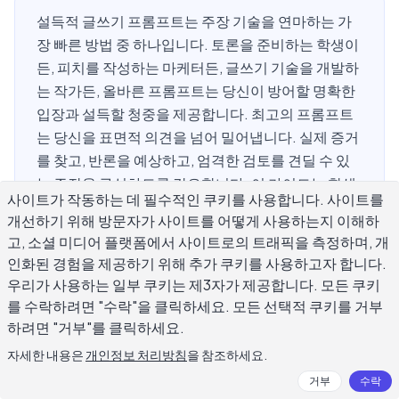
설득적 글쓰기 프롬프트는 주장 기술을 연마하는 가
장 빠른 방법 중 하나입니다. 토론을 준비하는 학생이
든, 피치를 작성하는 마케터든, 글쓰기 기술을 개발하
는 작가든, 올바른 프롬프트는 당신이 방어할 명확한
입장과 설득할 청중을 제공합니다. 최고의 프롬프트
는 당신을 표면적 의견을 넘어 밀어냅니다. 실제 증거
를 찾고, 반론을 예상하고, 엄격한 검토를 견딜 수 있
는 주장을 구성하도록 강요합니다. 이 가이드는 학생,
사이트가 작동하는 데 필수적인 쿠키를 사용합니다. 사이트를
전문가, 창의적 맥락을 아우르는 50개의 프롬프트를
개선하기 위해 방문자가 사이트를 어떻게 사용하는지 이해하
다루며, 모든 세션에서 최대한 활용하기 위한 실용적
고, 소셜 미디어 플랫폼에서 사이트로의 트래픽을 측정하며, 개
인 조언을 제공합니다.
인화된 경험을 제공하기 위해 추가 쿠키를 사용하고자 합니다.
우리가 사용하는 일부 쿠키는 제3자가 제공합니다. 모든 쿠키
를 수락하려면 "수락"을 클릭하세요. 모든 선택적 쿠키를 거부
효과적인 설득적 글쓰기 프롬프트의 요
하려면 "거부"를 클릭하세요.
소는 무엇인가요?
자세한 내용은
개인정보 처리방침
을 참조하세요.
거부
수락