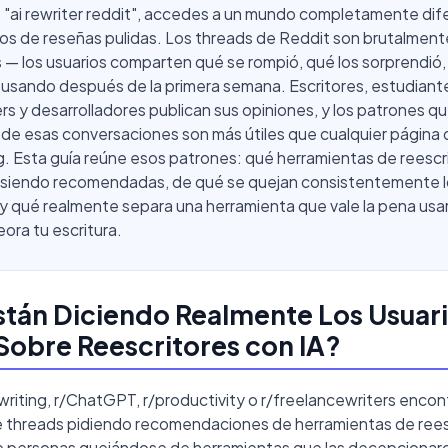
 "ai rewriter reddit", accedes a un mundo completamente dif
tios de reseñas pulidas. Los threads de Reddit son brutalment
— los usuarios comparten qué se rompió, qué los sorprendió,
 usando después de la primera semana. Escritores, estudiant
rs y desarrolladores publican sus opiniones, y los patrones q
de esas conversaciones son más útiles que cualquier página 
. Esta guía reúne esos patrones: qué herramientas de reescr
n siendo recomendadas, de qué se quejan consistentemente 
 y qué realmente separa una herramienta que vale la pena usa
ra tu escritura.
tán Diciendo Realmente Los Usuar
Sobre Reescritores con IA?
writing, r/ChatGPT, r/productivity o r/freelancewriters encont
 threads pidiendo recomendaciones de herramientas de reesc
e personas quejándose de herramientas que las decepcionar