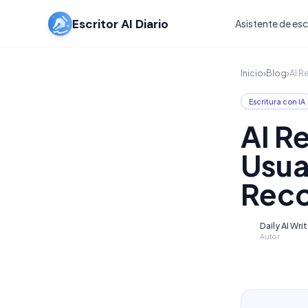
Escritor AI Diario
Asistente de escr
Inicio
›
Blog
›
AI R
Escritura con IA
AI R
Usua
Rec
Daily AI Wri
D
Autor