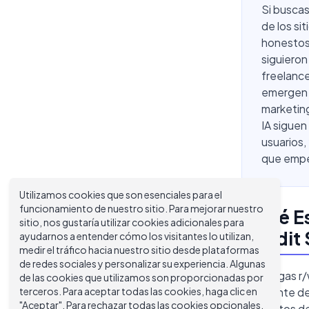
Si buscas
de los si
honestos 
siguieron
freelance
emergen 
marketing
IA sigue
usuarios,
que empeo
Utilizamos cookies que son esenciales para el
funcionamiento de nuestro sitio. Para mejorar nuestro
¿Qué Es
sitio, nos gustaría utilizar cookies adicionales para
Reddit 
ayudarnos a entender cómo los visitantes lo utilizan,
medir el tráfico hacia nuestro sitio desde plataformas
de redes sociales y personalizar su experiencia. Algunas
Si navegas r/
de las cookies que utilizamos son proporcionadas por
terceros. Para aceptar todas las cookies, haga clic en
constante de
"Aceptar". Para rechazar todas las cookies opcionales,
— y tantos d