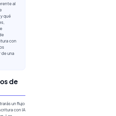
erente al
e
 y qué
es,
ue
de
itura con
los
r de una
ios de
rarás un flujo
ritura con IA
on. Las