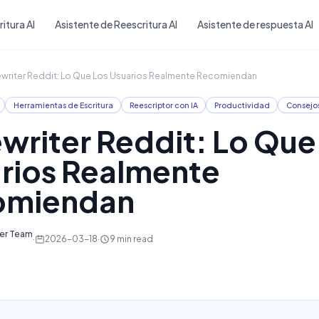
Skip to main content
itura AI
Asistente de Reescritura AI
Asistente de respuesta AI
ewriter Reddit: Lo Que Los Usuarios Realmente Recomiendan
Herramientas de Escritura
Reescriptor con IA
Productividad
Consejos
ewriter Reddit: Lo Que
rios Realmente
omiendan
ter Team
·
2026-03-18
·
9
min read