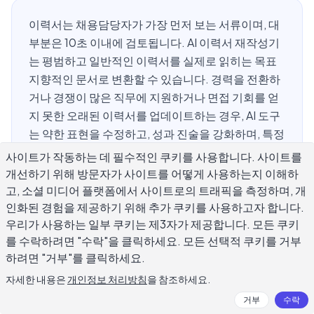
이력서는 채용담당자가 가장 먼저 보는 서류이며, 대
부분은 10초 이내에 검토됩니다. AI 이력서 재작성기
는 평범하고 일반적인 이력서를 실제로 읽히는 목표
지향적인 문서로 변환할 수 있습니다. 경력을 전환하
거나 경쟁이 많은 직무에 지원하거나 면접 기회를 얻
지 못한 오래된 이력서를 업데이트하는 경우, AI 도구
는 약한 표현을 수정하고, 성과 진술을 강화하며, 특정
직무 기술서에 맞게 이력서를 맞춤화하는 데 도움을
사이트가 작동하는 데 필수적인 쿠키를 사용합니다. 사이트를
줄 수 있습니다. 이 가이드는 AI 이력서 재작성기를 사
개선하기 위해 방문자가 사이트를 어떻게 사용하는지 이해하
용하여 채용 담당자에게 선택될 확률을 높이는 방법
고, 소셜 미디어 플랫폼에서 사이트로의 트래픽을 측정하며, 개
을 단계별로 설명합니다.
인화된 경험을 제공하기 위해 추가 쿠키를 사용하고자 합니다.
우리가 사용하는 일부 쿠키는 제3자가 제공합니다. 모든 쿠키
를 수락하려면 "수락"을 클릭하세요. 모든 선택적 쿠키를 거부
하려면 "거부"를 클릭하세요.
AI 이력서 재작성기란 무엇인가요?
자세한 내용은
개인정보 처리방침
을 참조하세요.
거부
수락
AI 이력서 재작성기는 기존 이력서 텍스트를 읽고 개선된 버