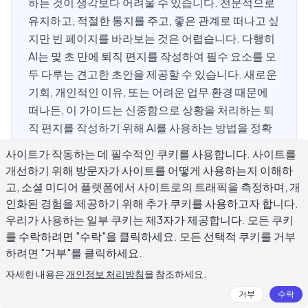
하는 것이 생각보다 어려울 수 있습니다. 전문적으로
유지하고, 적절한 통지를 주고, 좋은 관계로 떠나고 싶
지만 빈 페이지를 바라보는 것은 어렵습니다. 다행히
AI는 몇 초 만에 퇴직 편지를 작성하여 필수 요소를 모
두 다루는 견고한 초안을 제공할 수 있습니다. 새로운
기회, 개인적인 이유, 또는 어려운 업무 환경 때문에
떠나든, 이 가이드는 신중함으로 상황을 처리하는 퇴
직 편지를 작성하기 위해 AI를 사용하는 방법을 정확
히 설명합니다.
사이트가 작동하는 데 필수적인 쿠키를 사용합니다. 사이트를
개선하기 위해 방문자가 사이트를 어떻게 사용하는지 이해하
고, 소셜 미디어 플랫폼에서 사이트로의 트래픽을 측정하며, 개
퇴직 편지에 포함되어야 할 내용은 무엇
인화된 경험을 제공하기 위해 추가 쿠키를 사용하고자 합니다.
우리가 사용하는 일부 쿠키는 제3자가 제공합니다. 모든 쿠키
인가요?
를 수락하려면 "수락"을 클릭하세요. 모든 선택적 쿠키를 거부
하려면 "거부"를 클릭하세요.
AI에게 퇴직 편지를 작성하도록 요청하기 전에, 모든 훌륭한
자세한 내용은
개인정보 처리방침
을 참조하세요.
편지에 포함되어야 할 내용을 아는 것이 도움이 됩니다. 퇴직
거부
수락
편지는 길지 않아도 됩니다. 1페이지가 표준이며, 몇 가지 핵