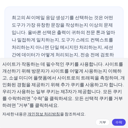
최고의 AI 이메일 응답 생성기를 선택하는 것은 어떤
도구가 가장 유창한 문장을 작성하는지 이상의 문제
입니다. 올바른 선택은 출력이 귀하의 전문 톤과 얼마
나 밀접하게 일치하는지, 도구가 스레드 컨텍스트를
처리하는지 아니면 단일 메시지만 처리하는지, 세션
간에 데이터가 어떻게 처리되는지, 전송 전에 검토하
고 조정하는 것이 얼마나 쉬운지에 따라 달라집니다.
사이트가 작동하는 데 필수적인 쿠키를 사용합니다. 사이트를
이 가이드는 전문적 사용에 중요한 선택 기준을 다룹
개선하기 위해 방문자가 사이트를 어떻게 사용하는지 이해하
니다: 핵심 기능 비교, 개인정보보호 및 보안 고려사
고, 소셜 미디어 플랫폼에서 사이트로의 트래픽을 측정하며, 개
항, 약속하기 전에 실질적인 평가를 실행하는 방법, 그
인화된 경험을 제공하기 위해 추가 쿠키를 사용하고자 합니다.
우리가 사용하는 일부 쿠키는 제3자가 제공합니다. 모든 쿠키
리고 특정 도구가 워크플로우에 언제 맞는지 식별하
를 수락하려면 "수락"을 클릭하세요. 모든 선택적 쿠키를 거부
는 방법.
하려면 "거부"를 클릭하세요.
자세한 내용은
개인정보 처리방침
을 참조하세요.
최고의 AI 이메일 응답 생성기는 무엇이
거부
수락