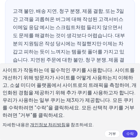
고객 불만, 배송 지연, 청구 분쟁, 제품 결함, 또는 3일
간 고객을 괴롭혀온 버그에 대해 작성된 고객서비스
이메일 응답 예시는 스크립트처럼 들리지 않으면서
도 문제를 해결하는 것이 생각보다 어렵습니다. 대부
분의 지원팀은 작성 당시에는 적절했지만 이제는 차
갑고 피하는 듯이 느껴지는 템플릿 폴더를 가지고 있
습니다. 지연된 주문에 대한 불만, 청구 분쟁, 제품 결
함, 또는 지난 3일 동안 유료 고객을 괴롭혀온 버그를
사이트가 작동하는 데 필수적인 쿠키를 사용합니다. 사이트를
처리하든, 회신의 품질은 그 고객이 계속 머물러 있을
개선하기 위해 방문자가 사이트를 어떻게 사용하는지 이해하
지 이탈할지를 결정합니다. 이 가이드는 가장 일반적
고, 소셜 미디어 플랫폼에서 사이트로의 트래픽을 측정하며, 개
인 지원 범주에서 검증된 고객서비스 이메일 응답을
인화된 경험을 제공하기 위해 추가 쿠키를 사용하고자 합니다.
우리가 사용하는 일부 쿠키는 제3자가 제공합니다. 모든 쿠키
다루며, 즉시 적용할 수 있는 실제 예시를 제공합니다.
를 수락하려면 "수락"을 클릭하세요. 모든 선택적 쿠키를 거부
하려면 "거부"를 클릭하세요.
자세한 내용은
개인정보 처리방침
을 참조하세요.
고객서비스 이메일 응답이 실제로 효과
거부
수락
있으려면 무엇이 필요한가?