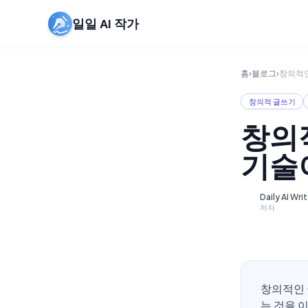
일일 AI 작가
홈
›
블로그
›
창의적인
창의적 글쓰기
창의적
기술이
Daily AI Wri
D
저자
창의적인 
는 것을 