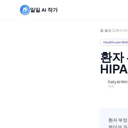
일일 AI 작가
홈
›
블로그
›
환자 부
Healthcare Writ
환자
HIP
Daily AI Wri
D
저자
환자 부정
케이션 과