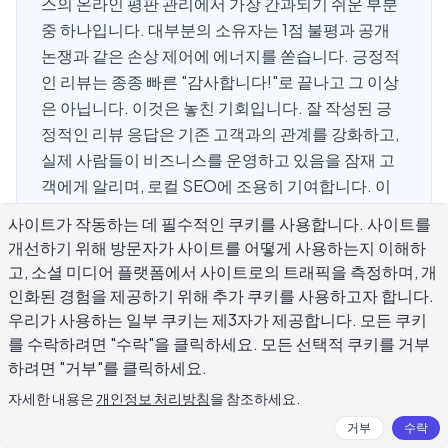
스의 온라인 평판 관리에서 가장 간과되기 쉬운 부분
중 하나입니다. 대부분의 소유자는 1점 불평과 공개
논쟁과 같은 손상 제어에 에너지를 쏟습니다. 긍정적
인 리뷰는 종종 빠른 "감사합니다!"로 끝나고 그 이상
은 아닙니다. 이것은 놓친 기회입니다. 잘 작성된 긍
정적인 리뷰 응답은 기존 고객과의 관계를 강화하고,
실제 사람들이 비즈니스를 운영하고 있음을 잠재 고
객에게 알리며, 로컬 SEO에 조용히 기여합니다. 이
가이드는 무엇을 말할 것인지, 어떻게 말할 것인지, 그
사이트가 작동하는 데 필수적인 쿠키를 사용합니다. 사이트를
리고 피해야 할 일반적인 실수를 다룹니다.
개선하기 위해 방문자가 사이트를 어떻게 사용하는지 이해하
고, 소셜 미디어 플랫폼에서 사이트로의 트래픽을 측정하며, 개
인화된 경험을 제공하기 위해 추가 쿠키를 사용하고자 합니다.
우리가 사용하는 일부 쿠키는 제3자가 제공합니다. 모든 쿠키
긍정적인 리뷰에 응답해야 하는 이유는?
를 수락하려면 "수락"을 클릭하세요. 모든 선택적 쿠키를 거부
하려면 "거부"를 클릭하세요.
긍정적인 리뷰에 응답하는 방법을 다루기 전에 이것이 중요
자세한 내용은
개인정보 처리방침
을 참조하세요.
한 이유를 이해하는 것이 도움됩니다. Google은 리뷰에 대
거부
수락
한 응답이 로컬 검색 가시성을 개선한다고 확인했습니다. 매