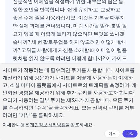
전문적인 이메일을 작성하기 위한 대부분의 팁은 동
일한 조언을 반복합니다. 짧게 유지하고, 교정하고,
좋은 주제 줄을 사용하십시오. 이것은 기본을 다루지
만 실제 과제를 건너뜁니다. 마감 시간을 밀어 붙일 필
요가 있을 때 어렵게 들리지 않으려면 무엇을 쓰시겠
습니까? 세 번 팔로우업을 하지 않으려면 어떻게 합니
까? 고위급 사람에게 자신을 소개할 때 이메일이 템플
릿처럼 읽지 않도록 하려면 어떻게 합니까? 이 가이드
는 대부분의 가이드가 완전히 건너뛴 순간을 다루는
사이트가 작동하는 데 필수적인 쿠키를 사용합니다. 사이트를
전문적인 이메일을 작성하기 위한 특정하고 상황별
개선하기 위해 방문자가 사이트를 어떻게 사용하는지 이해하
팁에 초점을 맞춥니다.
고, 소셜 미디어 플랫폼에서 사이트로의 트래픽을 측정하며, 개
인화된 경험을 제공하기 위해 추가 쿠키를 사용하고자 합니다.
우리가 사용하는 일부 쿠키는 제3자가 제공합니다. 모든 쿠키
를 수락하려면 "수락"을 클릭하세요. 모든 선택적 쿠키를 거부
좋은 전문적인 이메일을 훌륭한 이메일
하려면 "거부"를 클릭하세요.
과 구별하는 것은 무엇입니까?
자세한 내용은
개인정보 처리방침
을 참조하세요.
거부
수락
능숙한 전문적인 이메일은 어디에나 있습니다. 그들은 규칙