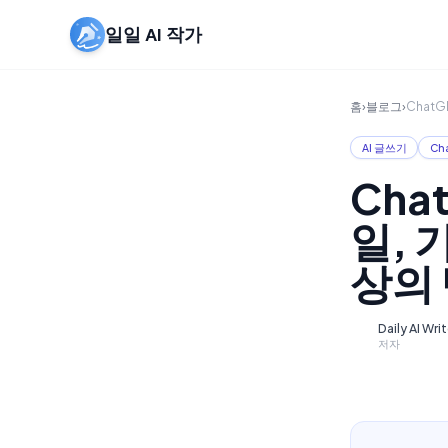
일일 AI 작가
홈
›
블로그
›
Chat
AI 글쓰기
Ch
Cha
일, 
상의
Daily AI Wri
D
저자