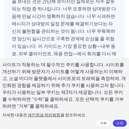
을 보내는 것은 간단해 보이지만 실제로는 자주 잘못
되는 작업 중 하나입니다. 너무 모호하면 상대방은 다
음에 만날 시간이 명확하지 않습니다. 너무 사과하면
메시지가 상대방의 일정 문제를 해결하기보다는 자
신의 불편함을 관리하는 것이 됩니다. 너무 무뚝뚝하
면 당신이 실시간으로 구축한 관계에 손상을 줄 위험
이 있습니다. 이 가이드는 가장 중요한 상황—내부 동
료, 외부 클라이언트, 채용 면접—에서 회의를 다시 예
약하는 전문적인 이메일을 정확하게 작성하는 방법
사이트가 작동하는 데 필수적인 쿠키를 사용합니다. 사이트를
을 바로 사용할 수 있는 템플릿, 제목 라인 패턴, 타이
개선하기 위해 방문자가 사이트를 어떻게 사용하는지 이해하
밍 지침, 그리고 합리적인 재예약 요청을 어색한 왕복
고, 소셜 미디어 플랫폼에서 사이트로의 트래픽을 측정하며, 개
으로 바꾸는 구체적인 실수와 함께 설명합니다.
인화된 경험을 제공하기 위해 추가 쿠키를 사용하고자 합니다.
우리가 사용하는 일부 쿠키는 제3자가 제공합니다. 모든 쿠키
를 수락하려면 "수락"을 클릭하세요. 모든 선택적 쿠키를 거부
하려면 "거부"를 클릭하세요.
전문적인 이메일에서 회의를 다시 예약
자세한 내용은
개인정보 처리방침
을 참조하세요.
하기 위해 무엇을 포함해야 할까요?
거부
수락